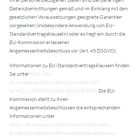
Ihrer personenbezogenen Daten sind bei derartigen
Datenübermittlungen gemäß und im Einklang mit den
gesetzlichen Voraussetzungen geeignete Garantien
vorgesehen (insbesondere Anwendung von EU-
Standardvertragsklauseln) oder es liegt ein durch die
EU-Kommission erlassener
Angemessenheitsbeschluss vor (Art. 45 DSGVO).
Informationen zu EU-Standardvertragsklauseln finden
Sie unter
http://eur-
lex.europa.eu/LexUriServ/LexUriServ.do?
uri=OJ:L:2010:039:0005:0018:DE:PDF
. Die EU-
Kommission stellt zu ihren
Angemessenheitsbeschlüssen die entsprechenden
Informationen unter
https://ec.europa.eu/info/law/law-topic/data-
protection/data-transfers-outside-eu/adequacy-